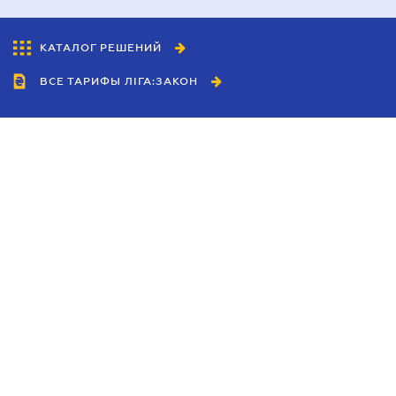
КАТАЛОГ РЕШЕНИЙ
ВСЕ ТАРИФЫ ЛІГА:ЗАКОН
Сотрудничество
Агенты
Дилеры
Политика
конфиденциальности
Условия использования
сайта
Реклама
Блог
Новости компании
Руководства