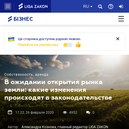
RU
БІЗНЕС
Ця сторінка доступна рідною мовою.
Перейти на українську
Собственность, аренда
В ожидании открытия рынка
земли: какие изменения
происходят в законодательстве
17.22, 26 февраля 2020
4952
0
Автор:
Александра Кознова, главный редактор LIGA ZAKON