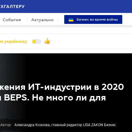
УХГАЛТЕРУ
События
Актуально
Бизнес во время войны
а українську
жения ИТ-индустрии в 2020
 BEPS. Не много ли для
Автор:
Александра Кознова, главный редактор LIGA ZAKON Бизнес