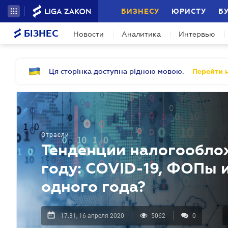
БИЗНЕСУ
ЮРИСТУ
Б
БІЗНЕС
Новости
Аналитика
Интервью
Ця сторінка доступна рідною мовою.
Перейти н
Отрасли
Тенденции налогообло
году: COVID-19, ФОПы и
одного года?
17.31, 16 апреля 2020
5062
0