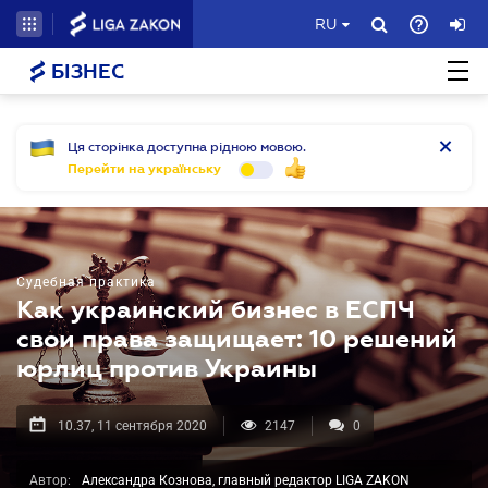
RU
БІЗНЕС
Ця сторінка доступна рідною мовою.
Перейти на українську
Судебная практика
Как украинский бизнес в ЕСПЧ
свои права защищает: 10 решений
юрлиц против Украины
10.37, 11 сентября 2020
2147
0
Автор:
Александра Кознова, главный редактор LIGA ZAKON