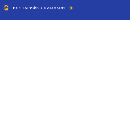
ВСЕ ТАРИФЫ ЛІГА:ЗАКОН
Сотрудничество
Агенты
Дилеры
Политика
конфиденциальности
Условия использования
сайта
Реклама
Блог
Новости компании
Руководства
Каталоги компаний
Темы в центре внимания