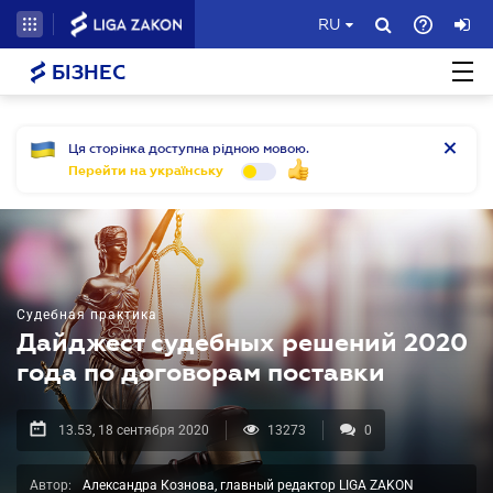
RU
БІЗНЕС
Ця сторінка доступна рідною мовою.
Перейти на українську
Судебная практика
Дайджест судебных решений 2020
года по договорам поставки
13.53, 18 сентября 2020
13273
0
Автор:
Александра Кознова, главный редактор LIGA ZAKON