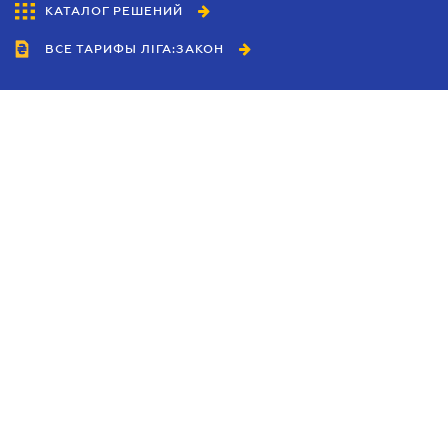
КАТАЛОГ РЕШЕНИЙ
ВСЕ ТАРИФЫ ЛІГА:ЗАКОН
Сотрудничество
Агенты
Дилеры
Политика
конфиденциальности
Условия использования
сайта
Реклама
Блог
Новости компании
Руководства
Каталоги компаний