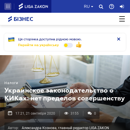
RU
БІЗНЕС
Ця сторінка доступна рідною мовою.
Перейти на українську
Налоги
Украинское законодательство о
КИКах: нет пределов совершенству
17.21, 21 сентября 2020
3155
0
Автор:
Александра Кознова, главный редактор LIGA ZAKON