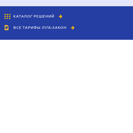
КАТАЛОГ РЕШЕНИЙ
ВСЕ ТАРИФЫ ЛІГА:ЗАКОН
Сотрудничество
Агенты
Дилеры
Политика
конфиденциальности
Условия использования
сайта
Реклама
Блог
Новости компании
Руководства