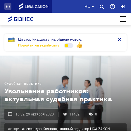
RU
БІЗНЕС
Ця сторінка доступна рідною мовою.
Перейти на українську
Судебная практика
Увольнение работников:
актуальная судебная практика
16.32, 29 октября 2020
11462
0
Автор:
Александра Кознова, главный редактор LIGA ZAKON