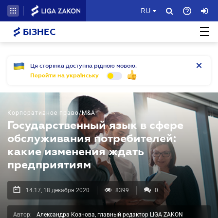
RU
БІЗНЕС
Ця сторінка доступна рідною мовою.
Перейти на українську
Корпоративное право/M&A
Государственный язык в сфере
обслуживания потребителей:
какие изменения ждать
предприятиям
14.17, 18 декабря 2020
8399
0
Автор:
Александра Кознова, главный редактор LIGA ZAKON