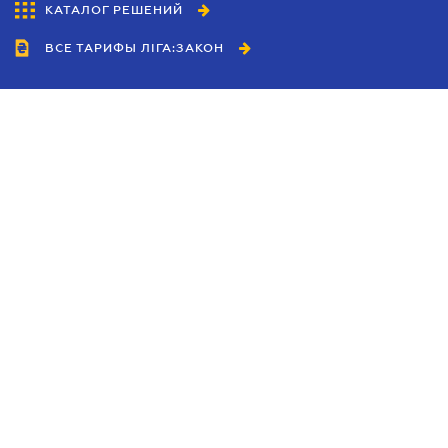
КАТАЛОГ РЕШЕНИЙ
ВСЕ ТАРИФЫ ЛІГА:ЗАКОН
Сотрудничество
Агенты
Дилеры
Политика
конфиденциальности
Условия использования
сайта
Реклама
Блог
Новости компании
Руководства
Каталоги компаний