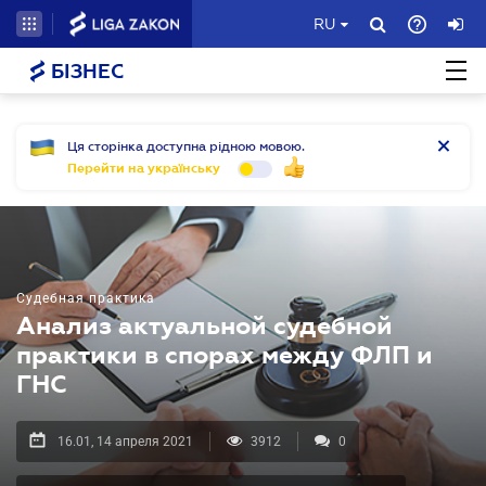
RU
БІЗНЕС
Ця сторінка доступна рідною мовою.
Перейти на українську
Судебная практика
Анализ актуальной судебной
практики в спорах между ФЛП и
ГНС
16.01, 14 апреля 2021
3912
0