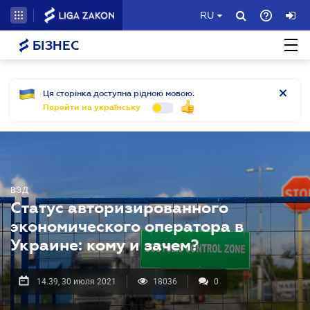
RU
БІЗНЕС
Ця сторінка доступна рідною мовою.
Перейти на українську
ВЭД
Статус авторизированного
экономического оператора в
Украине: кому и зачем?
14.39, 30 июля 2021
18036
0