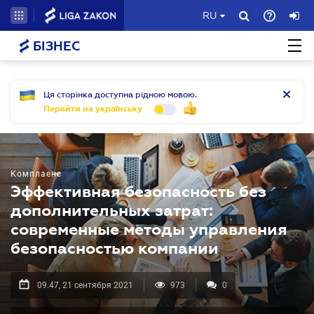
RU
БІЗНЕС
Ця сторінка доступна рідною мовою.
Перейти на українську
Комплаенс
Эффективная безопасность без
дополнительных затрат:
современные методы управления
безопасностью компании
09.47, 21 сентября 2021
973
0