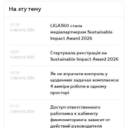
На эту тему
11.15
LIGA360 стала
6 августа 2026
медіапартнером Sustainable
Impact Award 2026
10.07
Стартувала реєстрація на
4 августа 2026
Sustainable Impact Award 2026
13.15
Як не втрачати контроль у
3 августа 2026
щоденних задачах комплаєнса:
4 виміри роботи в одному
просторі
11.11
Доступ ответственного
3 августа 2026
работника к кабинету
финмониторинга зависит от
действий руководителя