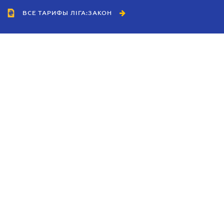
ВСЕ ТАРИФЫ ЛІГА:ЗАКОН
Сотрудничество
Агенты
Дилеры
Политика
конфиденциальности
Условия использования
сайта
Реклама
Блог
Новости компании
Руководства
Каталоги компаний
Темы в центре внимания