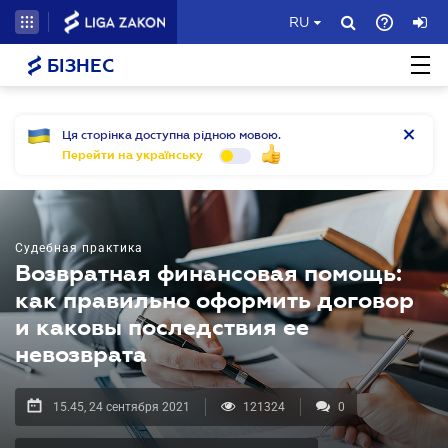
RU
БІЗНЕС
Ця сторінка доступна рідною мовою.
Перейти на українську
Судебная практика
Возвратная финансовая помощь:
как правильно оформить договор
и каковы последствия ее
невозврата
15.45, 24 сентября 2021
121324
0