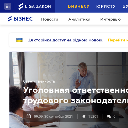
БИЗНЕСУ
ЮРИСТУ
Б
БІЗНЕС
Новости
Аналитика
Интервью
Ця сторінка доступна рідною мовою.
Перейти н
Ответственность
Уголовная ответственн
трудового законодатель
09.09, 30 сентября 2021
15201
0