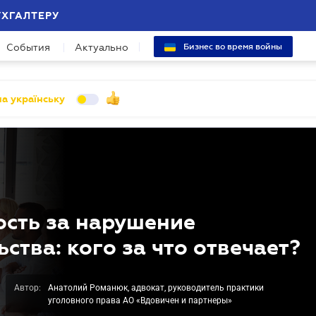
УХГАЛТЕРУ
События
Актуально
Бизнес во время войны
а українську
ость за нарушение
ства: кого за что отвечает?
Автор:
Анатолий Романюк, адвокат, руководитель практики
уголовного права АО «Вдовичен и партнеры»