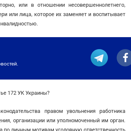
торно, или в отношении несовершеннолетнего,
ри или лица, которое их заменяет и воспитывает
 инвалидностью.
овостей.
тье 172 УК Украины?
конодательства правом увольнения работника
ения, организации или уполномоченный им орган.
ка по личным мотивам уголовную ответственность