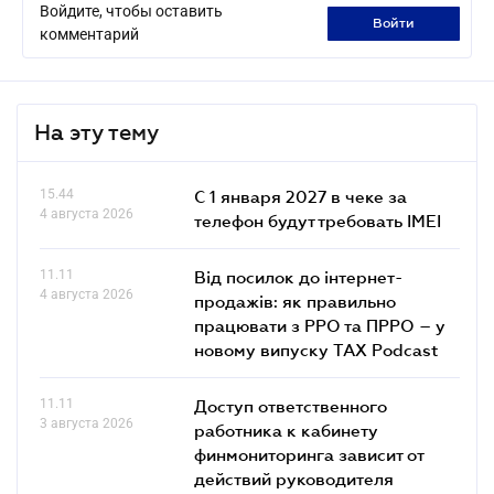
Войдите, чтобы оставить
войти
комментарий
На эту тему
15.44
С 1 января 2027 в чеке за
4 августа 2026
телефон будут требовать IMEI
11.11
Від посилок до інтернет-
4 августа 2026
продажів: як правильно
працювати з РРО та ПРРО – у
новому випуску TAX Podcast
11.11
Доступ ответственного
3 августа 2026
работника к кабинету
финмониторинга зависит от
действий руководителя