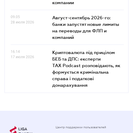
компании
09.05
Август-сентябрь 2026-го:
28 июля 2026
банки запустят новые лимиты
на переводы для ФЛП и
компаний
16.14
Криптовалюта під прицілом
17 июля 2026
БЕБ та ДПС: експерти
TAX Podcast розповідають, як
формується кримінальна
справа і податкові
донарахування
Центр поддержки пользователей