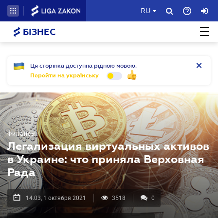
RU
БІЗНЕС
Ця сторінка доступна рідною мовою.
Перейти на українську
Финансы
Легализация виртуальных активов
в Украине: что приняла Верховная
Рада
14.03, 1 октября 2021
3518
0