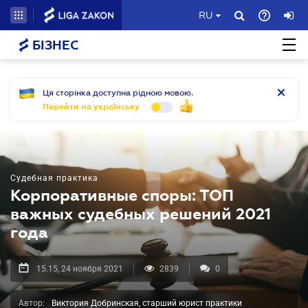
RU
БІЗНЕС
Ця сторінка доступна рідною мовою.
Перейти на українську
Судебная практика
Корпоративные споры: ТОП
важных судебных решений 2021
года
15.15, 24 ноября 2021
2839
0
Автор:
Виктория Добринская, старший юрист практики