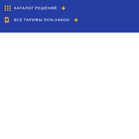
КАТАЛОГ РЕШЕНИЙ
ВСЕ ТАРИФЫ ЛІГА:ЗАКОН
Сотрудничество
Агенты
Дилеры
Политика
конфиденциальности
Условия использования
сайта
Реклама
Блог
Новости компании
Руководства
Каталоги компаний