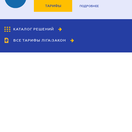
ТАРИФЫ
ПОДРОБНЕЕ
КАТАЛОГ РЕШЕНИЙ
ВСЕ ТАРИФЫ ЛІГА:ЗАКОН
Сотрудничество
Агенты
Дилеры
Политика
конфиденциальности
Условия использования
сайта
Реклама
Блог