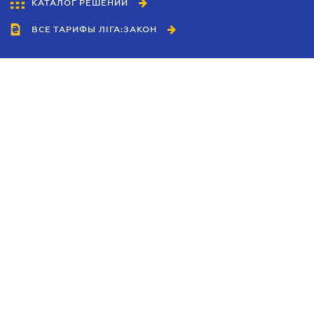
КАТАЛОГ РЕШЕНИЙ
ВСЕ ТАРИФЫ ЛІГА:ЗАКОН
Сотрудничество
Агенты
Дилеры
Политика
конфиденциальности
Условия использования
сайта
Реклама
Блог
Новости компании
Руководства
Каталоги компаний
Темы в центре внимания