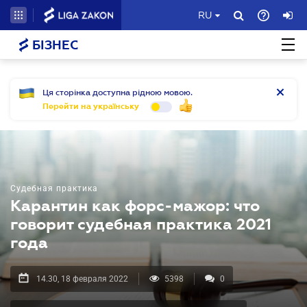
RU
БІЗНЕС
Ця сторінка доступна рідною мовою.
Перейти на українську
Судебная практика
Карантин как форс-мажор: что
говорит судебная практика 2021
года
14.30, 18 февраля 2022
5398
0