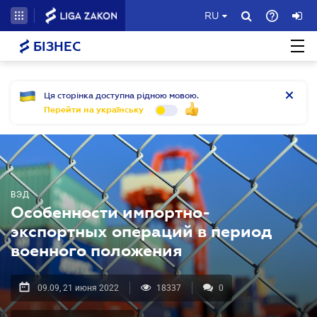
RU
БІЗНЕС
Ця сторінка доступна рідною мовою.
Перейти на українську
ВЭД
Особенности импортно-
экспортных операций в период
военного положения
09.09, 21 июня 2022
18337
0