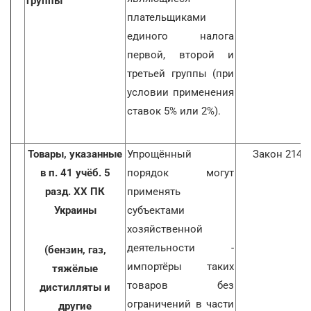
группы
плательщиками
единого налога
первой, второй и
третьей группы (при
условии применения
ставок 5% или 2%).
Товары, указанные
Упрощённый
Закон 2142
в п. 41 учёб. 5
порядок могут
разд. XX ПК
применять
Украины
субъектами
хозяйственной
деятельности -
(бензин, газ,
импортёры таких
тяжёлые
товаров без
дистилляты и
ограничений в части
другие