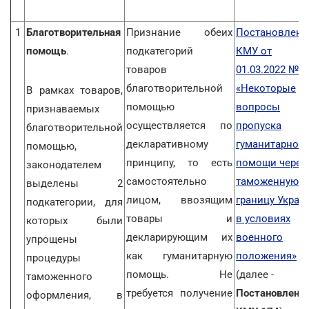
1
Благотворительная
Признание обеих
Постановлени
помощь
.
подкатегорий
КМУ от
товаров
01.03.2022 № 1
благотворительной
«Некоторые
В рамках товаров,
помощью
вопросы
признаваемых
осуществляется по
пропуска
благотворительной
декларативному
гуманитарной
помощью,
принципу, то есть
помощи через
законодателем
самостоятельно
таможенную
выделены 2
лицом, ввозящим
границу Украи
подкатегории, для
товары и
в условиях
которых были
декларирующим их
военного
упрощены
как гуманитарную
положения»
процедуры
помощь. Не
(далее -
таможенного
требуется получение
Постановлени
оформления, в