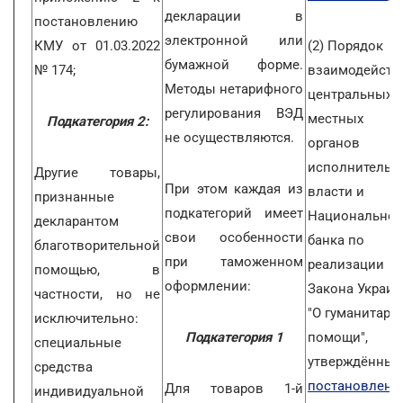
декларации в
постановлению
электронной или
КМУ от 01.03.2022
(2) Порядок
бумажной форме.
№ 174;
взаимодейств
Методы нетарифного
центральных 
регулирования ВЭД
местных
Подкатегория 2:
не осуществляются.
органов
исполнительн
Другие товары,
При этом каждая из
власти и
признанные
подкатегорий имеет
Национальног
декларантом
свои особенности
банка по
благотворительной
при таможенном
реализации
помощью, в
оформлении:
Закона Украи
частности, но не
"О гуманитарн
исключительно:
Подкатегория 1
помощи",
специальные
утверждённый
средства
постановлени
Для товаров 1-й
индивидуальной