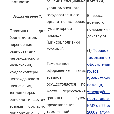
решения специально
КМУ 174
)
частности:
уполномоченного
государственного
В период
Подкатегория 1:
органа по вопросам
военного
гуманитарной
положения не
Пластины для
помощи
действуют:
бронежилетов,
(Минсоцполитики
переносные
Украины).
(1)
Порядок
радиостанции
таможенного
негражданского
Таможенное
оформления
назначения,
оформление таких
грузов
квадрокоптеры
товаров
гуманитарной
негражданского
осуществляется по
помощи,
назначения,
месту пересечения
утверждённый
тепловизоры,
границы путем
постановлени
бинокли и другие
представления
КМУ от 22 мар
товары согласно
таможенной
2000 г. №544
;
приложению 2 к