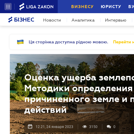
БИЗНЕСУ
ЮРИСТУ
Б
БІЗНЕС
Новости
Аналитика
Интервью
Ця сторінка доступна рідною мовою.
Перейти н
Оценка ущерба землепо
Методики определения 
причиненного земле и 
действий
12.21, 24 января 2023
3150
0