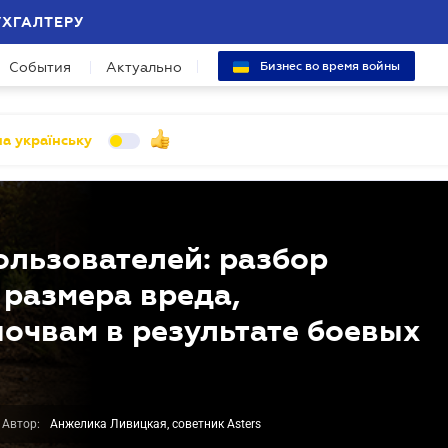
УХГАЛТЕРУ
События
Актуально
Бизнес во время войны
а українську
льзователей: разбор
размера вреда,
почвам в результате боевых
Автор:
Анжелика Ливицкая, советник Asters