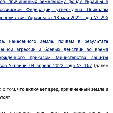
ов, причиненных земельному фонду Украины в
Российской Федерации, утверждена Приказом
довольствия Украины от 18 мая 2022 года № 295
а, нанесенного земле, почвам в результате
женной агрессии и боевых действий во время
вержденного приказом Министерства защиты
сов Украины 04 апреля 2022 года № 167
(далее
с о том
, что включает вред, причиненный земле и
ется?
сам, включает весь вред от повреждения и