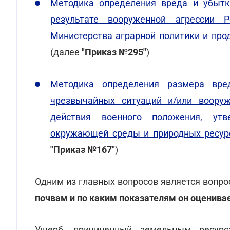
Методика определения вреда и убытк
результате вооруженной агрессии 
Министерства аграрной политики и про
(далее
"Приказ №295"
)
Методика определения размера вред
чрезвычайных ситуаций и/или воору
действия военного положения, ут
окружающей среды и природных ресур
"Приказ №167"
)
Одним из главных вопросов является вопро
почвам и по каким показателям он оценива
Ущерб, причиненный земельным ресур