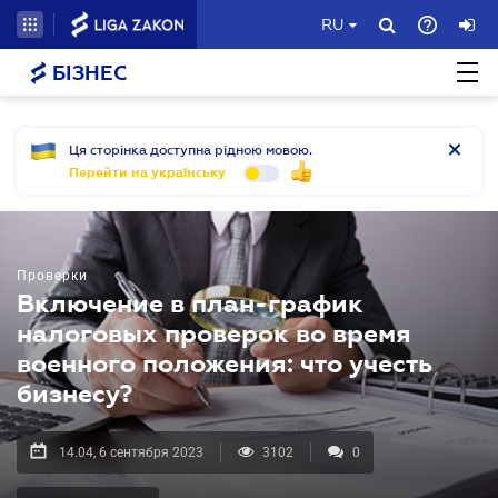
RU
БІЗНЕС
Ця сторінка доступна рідною мовою.
Перейти на українську
Проверки
Включение в план-график
налоговых проверок во время
военного положения: что учесть
бизнесу?
14.04, 6 сентября 2023
3102
0