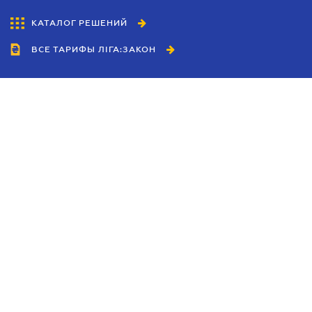
КАТАЛОГ РЕШЕНИЙ
ВСЕ ТАРИФЫ ЛІГА:ЗАКОН
Сотрудничество
Агенты
Дилеры
Политика
конфиденциальности
Условия использования
сайта
Реклама
Блог
Новости компании
Руководства
Каталоги компаний