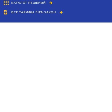
КАТАЛОГ РЕШЕНИЙ
ВСЕ ТАРИФЫ ЛІГА:ЗАКОН
Сотрудничество
Агенты
Дилеры
Политика
конфиденциальности
Условия использования
сайта
Реклама
Блог
Новости компании
Руководства
Каталоги компаний