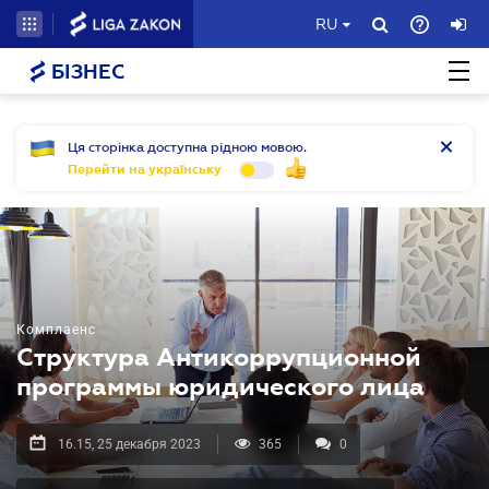
RU
БІЗНЕС
Ця сторінка доступна рідною мовою.
Перейти на українську
Комплаенс
Структура Антикоррупционной
программы юридического лица
16.15, 25 декабря 2023
365
0