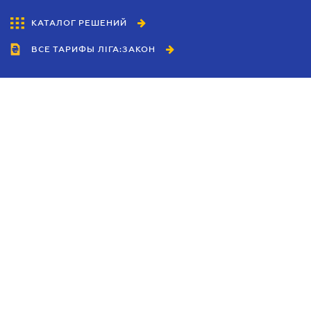
КАТАЛОГ РЕШЕНИЙ
ВСЕ ТАРИФЫ ЛІГА:ЗАКОН
Сотрудничество
Агенты
Дилеры
Политика
конфиденциальности
Условия использования
сайта
Реклама
Блог
Новости компании
Руководства
Каталоги компаний