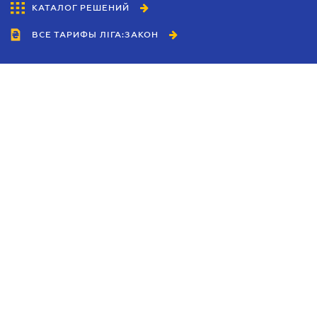
КАТАЛОГ РЕШЕНИЙ
ВСЕ ТАРИФЫ ЛІГА:ЗАКОН
Сотрудничество
Агенты
Дилеры
Политика
конфиденциальности
Условия использования
сайта
Реклама
Блог
Новости компании
Руководства
Каталоги компаний