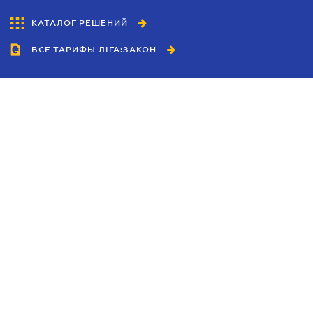
КАТАЛОГ РЕШЕНИЙ
ВСЕ ТАРИФЫ ЛІГА:ЗАКОН
Сотрудничество
Агенты
Дилеры
Политика
конфиденциальности
Условия использования
сайта
Реклама
Блог
Новости компании
Руководства
Каталоги компаний