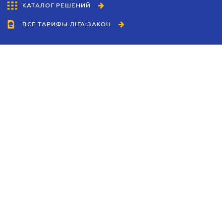
КАТАЛОГ РЕШЕНИЙ
ВСЕ ТАРИФЫ ЛІГА:ЗАКОН
Сотрудничество
Агенты
Дилеры
Политика
конфиденциальности
Условия использования
сайта
Реклама
Блог
Новости компании
Руководства
Каталоги компаний