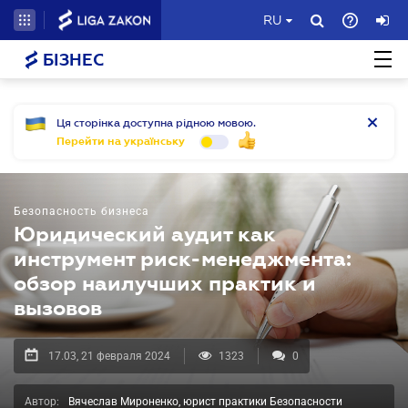
RU
БІЗНЕС
Ця сторінка доступна рідною мовою.
Перейти на українську
Безопасность бизнеса
Юридический аудит как
инструмент риск-менеджмента:
обзор наилучших практик и
вызовов
17.03, 21 февраля 2024
1323
0
Автор:
Вячеслав Мироненко, юрист практики Безопасности