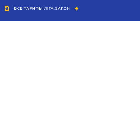
ВСЕ ТАРИФЫ ЛІГА:ЗАКОН
Сотрудничество
Агенты
Дилеры
Политика
конфиденциальности
Условия использования
сайта
Реклама
Блог
Новости компании
Руководства
Каталоги компаний
Темы в центре внимания