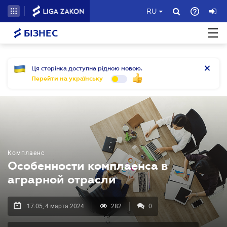
RU
БІЗНЕС
Ця сторінка доступна рідною мовою.
Перейти на українську
Комплаенс
Особенности комплаенса в
аграрной отрасли
17.05, 4 марта 2024
282
0