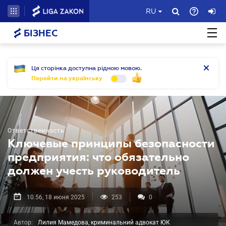
RU
БІЗНЕС
Ця сторінка доступна рідною мовою.
Перейти на українську
Ответственность
Ключевые принципы безопасности
предприятия: что обязательно
должен учесть руководитель
10.56, 18 июня 2025
253
0
Автор:
Лилия Мамедова, криминальний адвокат ЮК