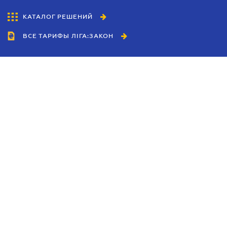
КАТАЛОГ РЕШЕНИЙ
ВСЕ ТАРИФЫ ЛІГА:ЗАКОН
Сотрудничество
Агенты
Дилеры
Политика
конфиденциальности
Условия использования
сайта
Реклама
Блог
Новости компании
Руководства
Каталоги компаний