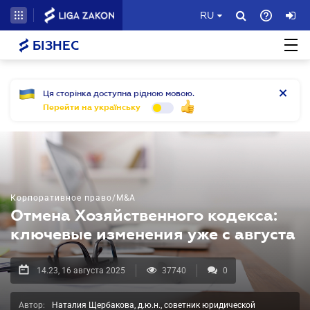
RU
БІЗНЕС
Ця сторінка доступна рідною мовою.
Перейти на українську
Корпоративное право/M&A
Отмена Хозяйственного кодекса:
ключевые изменения уже с августа
14.23, 16 августа 2025
37740
0
Автор:
Наталия Щербакова, д.ю.н., советник юридической