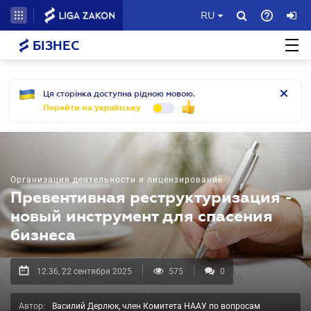
RU
БІЗНЕС
Ця сторінка доступна рідною мовою.
Перейти на українську
Организация деятельности и лицензирование
Превентивная реструктуризация -
новый инструмент для спасения
бизнеса
12.36, 22 сентября 2025
575
0
Автор:
Василий Дерлюк, член Комитета НААУ по вопросам