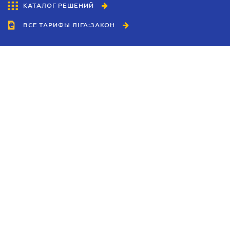
КАТАЛОГ РЕШЕНИЙ
ВСЕ ТАРИФЫ ЛІГА:ЗАКОН
Сотрудничество
Агенты
Дилеры
Политика
конфиденциальности
Условия использования
сайта
Реклама
Блог
Новости компании
Руководства
Каталоги компаний