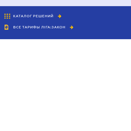
КАТАЛОГ РЕШЕНИЙ
ВСЕ ТАРИФЫ ЛІГА:ЗАКОН
Сотрудничество
Агенты
Дилеры
Политика
конфиденциальности
Условия использования
сайта
Реклама
Блог
Новости компании
Руководства