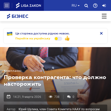
RU
БІЗНЕС
Ця сторінка доступна рідною мовою.
Перейти на українську
Комплаенс
Проверка контрагента: что должно
насторожить
14.21, 9 марта 2026
738
0
Автор:
Юрий Шулика, член Совета Комитета НААУ по вопросам