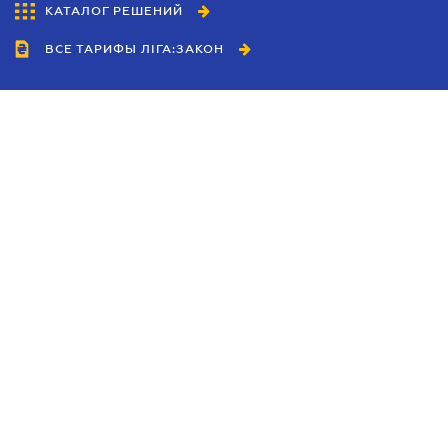
КАТАЛОГ РЕШЕНИЙ
ВСЕ ТАРИФЫ ЛІГА:ЗАКОН
Сотрудничество
Агенты
Дилеры
Политика
конфиденциальности
Условия использования
сайта
Реклама
Блог
Новости компании
Руководства
Каталоги компаний