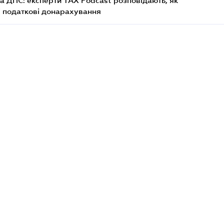
а ДПС: експерти TAX Podcast розповідають, як
і податкові донарахування