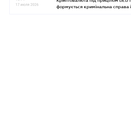
Криптовалюта під прицілом БЕБ т
17 июля 2026
формується кримінальна справа 