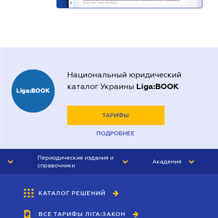
Национальный юридический
Liga:BOOK
каталог Украины
ТАРИФЫ
ПОДРОБНЕЕ
Периодические издания и
Академия
справочники
ЮРИСТ&ЗАКОН
АКАДЕМИЯ ЛІГА:ЗАКОН
КАТАЛОГ РЕШЕНИЙ
БУХГАЛТЕР&ЗАКОН
ВСЕ ТАРИФЫ ЛІГА:ЗАКОН
ВЕСТНИК МСФО