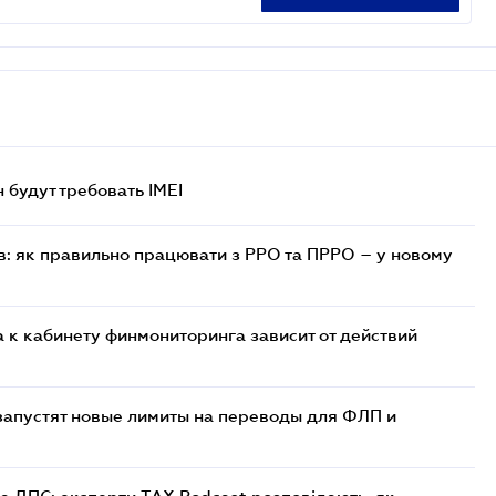
н будут требовать IMEI
в: як правильно працювати з РРО та ПРРО – у новому
 к кабинету финмониторинга зависит от действий
 запустят новые лимиты на переводы для ФЛП и