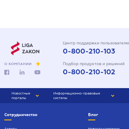
Центр поддержки пользователе
0-800-210-103
Подбор продуктов и решений
О КОМПАНИИ
0-800-210-102
Новостные
Информационно-правовые
порталы
системы
ЮРЛИГА
Право Украины
Сотрудничество
Блог
БИЗНЕС
ГРАНД
БУХГАЛТЕР.ua
ПРАЙМ
Агенты
Новости компании