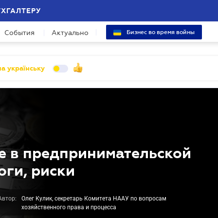
УХГАЛТЕРУ
События
Актуально
Бизнес во время войны
а українську
е в предпринимательской
оги, риски
Автор:
Олег Кулик, секретарь Комитета НААУ по вопросам
хозяйственного права и процесса