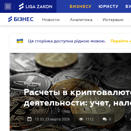
БИЗНЕСУ
ЮРИСТУ
Б
БІЗНЕС
Новости
Аналитика
Интервью
Ця сторінка доступна рідною мовою.
Перейти н
Финансы
Расчеты в криптовалют
деятельности: учет, нал
15.33, 23 марта 2026
1112
0