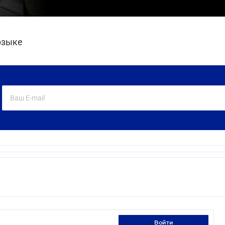
pзыке
войти