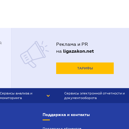
й
Реклама и PR
ligazakon.net
на
ТАРИФЫ
Сервисы анализа и
Сервисы электронной отчетности и
мониторинга
документооборота
CONTR AGENT
Liga:REPORT
Поддержка и контакты
SMS-МАЯК
VERDICTUM
Поддержка абонентов