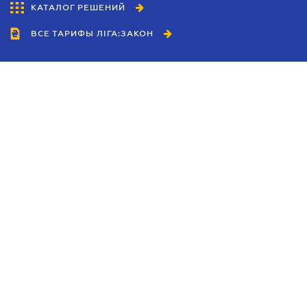
КАТАЛОГ РЕШЕНИЙ
ВСЕ ТАРИФЫ ЛІГА:ЗАКОН
Сотрудничество
Агенты
Дилеры
Политика
конфиденциальности
Условия использования
сайта
Реклама
Блог
Новости компании
Руководства
Каталоги компаний