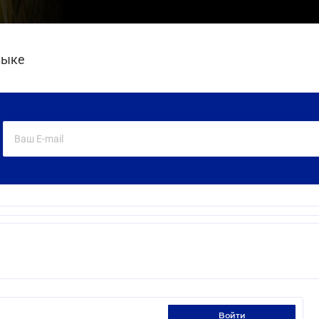
зыке
войти