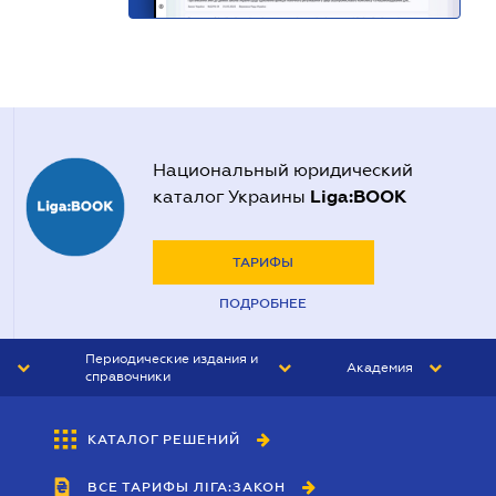
Национальный юридический
Liga:BOOK
каталог Украины
ТАРИФЫ
ПОДРОБНЕЕ
Периодические издания и
Академия
справочники
ЮРИСТ&ЗАКОН
АКАДЕМИЯ ЛІГА:ЗАКОН
КАТАЛОГ РЕШЕНИЙ
БУХГАЛТЕР&ЗАКОН
ВСЕ ТАРИФЫ ЛІГА:ЗАКОН
ВЕСТНИК МСФО