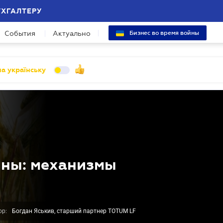
УХГАЛТЕРУ
События
Актуально
Бизнес во время войны
а українську
йны: механизмы
ор:
Богдан Яськив, cтарший партнер TOTUM LF