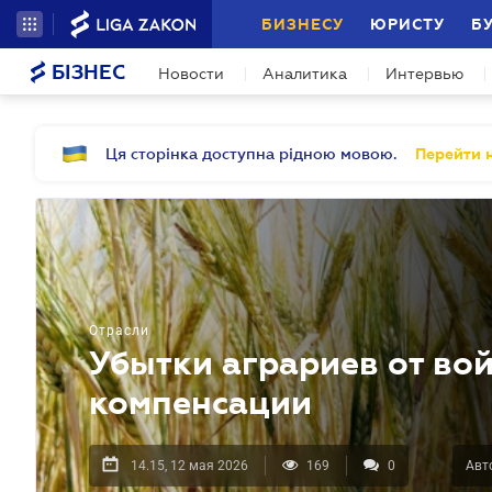
БИЗНЕСУ
ЮРИСТУ
Б
БІЗНЕС
Новости
Аналитика
Интервью
Ця сторінка доступна рідною мовою.
Перейти н
Отрасли
Убытки аграриев от во
компенсации
14.15, 12 мая 2026
169
0
Авт