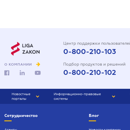
Центр поддержки пользователе
0-800-210-103
Подбор продуктов и решений
О КОМПАНИИ
0-800-210-102
Новостные
Информационно-правовые
порталы
системы
ЮРЛИГА
Право Украины
Сотрудничество
Блог
БИЗНЕС
ГРАНД
БУХГАЛТЕР.ua
ПРАЙМ
Агенты
Новости компании