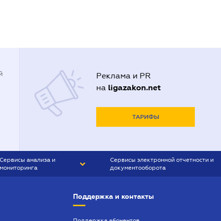
й
Реклама и PR
ligazakon.net
на
ТАРИФЫ
Сервисы анализа и
Сервисы электронной отчетности и
мониторинга
документооборота
CONTR AGENT
Liga:REPORT
Поддержка и контакты
SMS-МАЯК
VERDICTUM
Поддержка абонентов