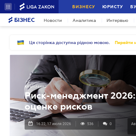
БИЗНЕСУ
ЮРИСТУ
Б
БІЗНЕС
Новости
Аналитика
Интервью
Ця сторінка доступна рідною мовою.
Перейти н
Комплаенс
Риск-менеджмент 2026: 
оценке рисков
16.22, 17 июля 2026
536
0
Ав