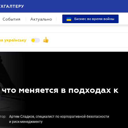
УХГАЛТЕРУ
События
Актуально
Бизнес во время войны
а українську
что меняется в подходах к
тор:
Артем Сладков, специалист по корпоративной безопасности
и риск-менеджменту