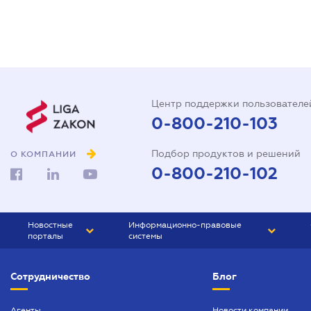
Центр поддержки пользователе
0-800-210-103
Подбор продуктов и решений
О КОМПАНИИ
0-800-210-102
Новостные
Информационно-правовые
порталы
системы
ЮРЛИГА
Право Украины
Сотрудничество
Блог
БИЗНЕС
ГРАНД
БУХГАЛТЕР.ua
ПРАЙМ
Агенты
Новости компании