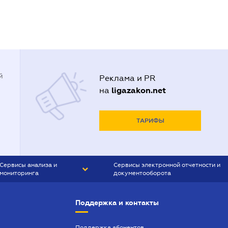
й
Реклама и PR
ligazakon.net
на
ТАРИФЫ
Сервисы анализа и
Сервисы электронной отчетности и
мониторинга
документооборота
CONTR AGENT
Liga:REPORT
Поддержка и контакты
SMS-МАЯК
VERDICTUM
Поддержка абонентов