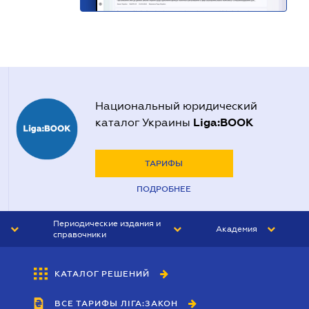
Национальный юридический
Liga:BOOK
каталог Украины
ТАРИФЫ
ПОДРОБНЕЕ
Периодические издания и
Академия
справочники
ЮРИСТ&ЗАКОН
АКАДЕМИЯ ЛІГА:ЗАКОН
КАТАЛОГ РЕШЕНИЙ
БУХГАЛТЕР&ЗАКОН
ВСЕ ТАРИФЫ ЛІГА:ЗАКОН
ВЕСТНИК МСФО