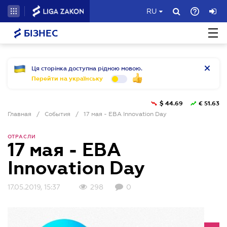
RU
БІЗНЕС
Ця сторінка доступна рідною мовою.
Перейти на українську
$
44.69
€
51.63
Главная
/
События
/
17 мая - EBA Innovation Day
ОТРАСЛИ
17 мая - EBA
Innovation Day
17.05.2019, 15:37
298
0