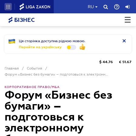
RU
БІЗНЕС
Ця сторінка доступна рідною мовою.
Перейти на українську
$
44.76
€
51.67
Главная
/
События
/
Форум «Бизнес без бумаги» – подготовься к электронному будущему
КОРПОРАТИВНОЕ ПРАВО/M&A
Форум «Бизнес без
бумаги» –
подготовься к
электронному