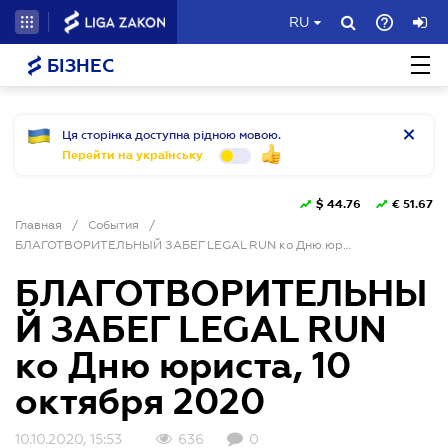
RU
БІЗНЕС
Ця сторінка доступна рідною мовою.
Перейти на українську
$
44.76
€
51.67
Главная
/
События
/
БЛАГОТВОРИТЕЛЬНЫЙ ЗАБЕГ LEGAL RUN ко Дню юриста, 10 октября 2020
БЛАГОТВОРИТЕЛЬНЫ
Й ЗАБЕГ LEGAL RUN
ко Дню юриста, 10
октября 2020
10.10.2020, 15:53
636
0