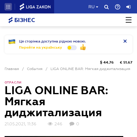
RU
БІЗНЕС
Ця сторінка доступна рідною мовою.
Перейти на українську
$
44.76
€
51.67
Главная
/
События
/
LIGA ONLINE BAR: Мягкая диджитализация
ОТРАСЛИ
LIGA ONLINE BAR:
Мягкая
диджитализация
21.05.2021, 11:36
246
0