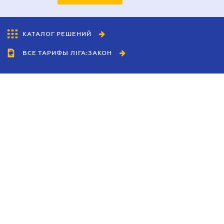
КАТАЛОГ РЕШЕНИЙ
ВСЕ ТАРИФЫ ЛІГА:ЗАКОН
Сотрудничество
Агенты
Дилеры
Политика
конфиденциальности
Условия использования
сайта
Реклама
Блог
Новости компании