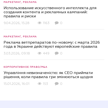
МАРКЕТИНГ, РЕКЛАМА
Использование искусственного интеллекта для
создания контента и рекламных кампаний:
правила и риски
9.04.2026, 15:28
1163
0
МАРКЕТИНГ, РЕКЛАМА
Реклама ветпрепаратов по-новому: с марта 2026
года в Украине действуют европейские правила
3.03.2026, 09:18
449
0
КОРПОРАТИВНОЕ ПРАВО/M&A
Управління невизначеністю: як СЕО приймати
рішення, коли правила гри змінюються щодня
15.01.2026, 16:01
153
0