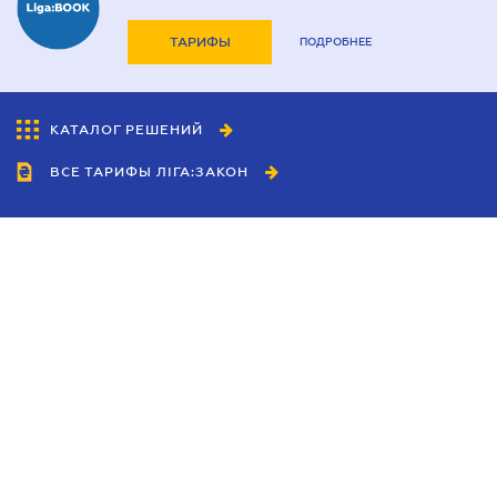
ТАРИФЫ
ПОДРОБНЕЕ
КАТАЛОГ РЕШЕНИЙ
ВСЕ ТАРИФЫ ЛІГА:ЗАКОН
Сотрудничество
Агенты
Дилеры
Политика
конфиденциальности
Условия использования
сайта
Реклама
Блог