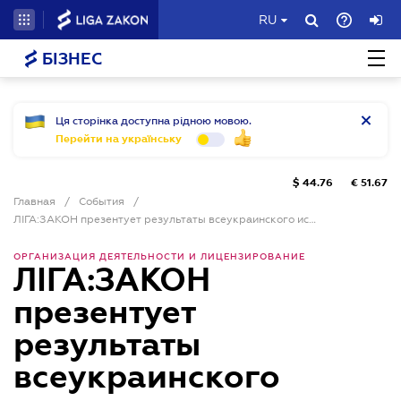
RU
БІЗНЕС
Ця сторінка доступна рідною мовою.
Перейти на українську
$
44.76
€
51.67
Главная
/
События
/
ЛІГА:ЗАКОН презентует результаты всеукраинского исследования «Индекс легкости работы бухгалтера» и объявит победителей премии «Выбор бухгалтера»
ОРГАНИЗАЦИЯ ДЕЯТЕЛЬНОСТИ И ЛИЦЕНЗИРОВАНИЕ
ЛІГА:ЗАКОН
презентует
результаты
всеукраинского