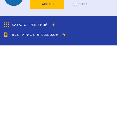
ТАРИФЫ
ПОДРОБНЕЕ
КАТАЛОГ РЕШЕНИЙ
ВСЕ ТАРИФЫ ЛІГА:ЗАКОН
Сотрудничество
Агенты
Дилеры
Политика
конфиденциальности
Условия использования
сайта
Реклама
Блог