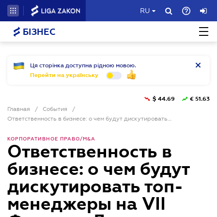
RU
БІЗНЕС
Ця сторінка доступна рідною мовою.
Перейти на українську
$
44.69
€
51.63
Главная
/
События
/
Ответственность в бизнесе: о чем будут дискутировать топ-менеджеры на VII Форуме «Дирижеры изменений»
КОРПОРАТИВНОЕ ПРАВО/M&A
Ответственность в
бизнесе: о чем будут
дискутировать топ-
менеджеры на VII