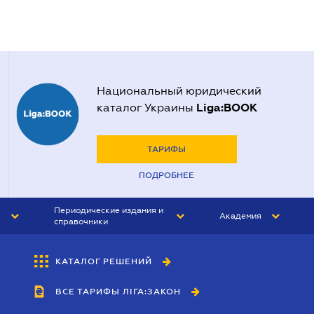
Национальный юридический
Liga:BOOK
каталог Украины
ТАРИФЫ
ПОДРОБНЕЕ
Периодические издания и
Академия
справочники
ЮРИСТ&ЗАКОН
АКАДЕМИЯ ЛІГА:ЗАКОН
КАТАЛОГ РЕШЕНИЙ
БУХГАЛТЕР&ЗАКОН
ВСЕ ТАРИФЫ ЛІГА:ЗАКОН
ВЕСТНИК МСФО