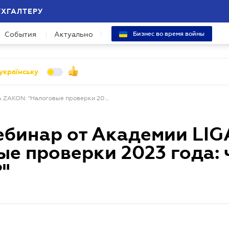
УХГАЛТЕРУ
События
Актуально
Бизнес во время войны
українську
Приглашаем на вебинар от Академии LIGA ZAKON: "Налоговые проверки 2023 года: чего ожидать бизнесу?"
ебинар от Академии LIG
е проверки 2023 года: 
"