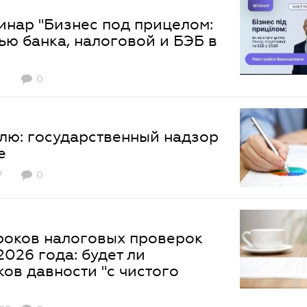
инар "Бизнес под прицелом:
лью банка, налоговой и БЭБ в
0
елю: государственный надзор
е
7
0
роков налоговых проверок
2026 года: будет ли
ов давности "с чистого