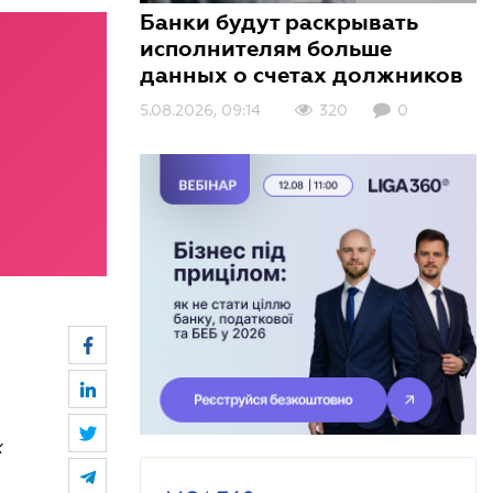
Банки будут раскрывать
исполнителям больше
данных о счетах должников
5.08.2026, 09:14
3.08.2026, 10:01
3.08.2026, 09:00
320
384
147
0
0
0
х