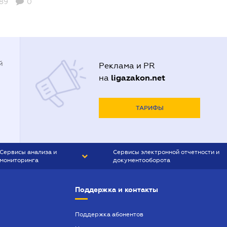
89
0
й
Реклама и PR
ligazakon.net
на
ТАРИФЫ
Сервисы анализа и
Сервисы электронной отчетности и
мониторинга
документооборота
CONTR AGENT
Liga:REPORT
Поддержка и контакты
SMS-МАЯК
VERDICTUM
Поддержка абонентов