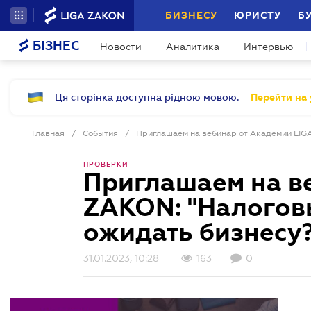
БИЗНЕСУ
ЮРИСТУ
Б
БІЗНЕС
Новости
Аналитика
Интервью
Ця сторінка доступна рідною мовою.
Перейти на 
Главная
/
События
/
ПРОВЕРКИ
Приглашаем на в
ZAKON: "Налоговы
ожидать бизнесу?
31.01.2023, 10:28
163
0