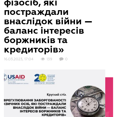
фізосіб, які
постраждали
внаслідок війни —
баланс інтересів
боржників та
кредиторів»
16.03.2023, 17:04
139
0