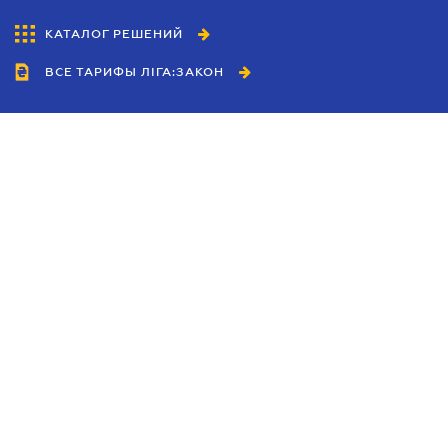
КАТАЛОГ РЕШЕНИЙ
ВСЕ ТАРИФЫ ЛІГА:ЗАКОН
Сотрудничество
Агенты
Дилеры
Политика
конфиденциальности
Условия использования
сайта
Реклама
Блог
Новости компании
Руководства
Каталоги компаний