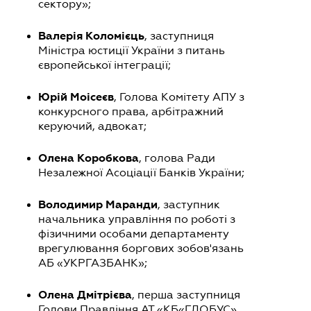
сектору»;
Валерія Коломієць
, заступниця
Міністра юстиції України з питань
європейської інтеграції;
Юрій Моісеєв
, Голова Комітету АПУ з
конкурсного права, арбітражний
керуючий, адвокат;
Олена Коробкова
, голова Ради
Незалежної Асоціації Банків України;
Володимир Маранди
, заступник
начальника управління по роботі з
фізичними особами департаменту
врегулювання боргових зобов'язань
АБ «УКРГАЗБАНК»;
Олена Дмітрієва
, перша заступниця
Голови Правління АТ «КБ«ГЛОБУС».