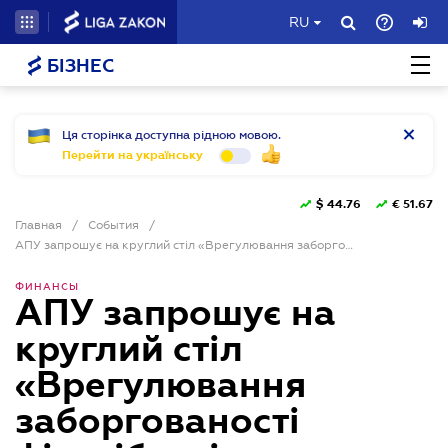
RU
БІЗНЕС
Ця сторінка доступна рідною мовою.
Перейти на українську
$
44.76
€
51.67
Главная
/
События
/
АПУ запрошує на круглий стіл «Врегулювання заборгованості фізосіб, які постраждали внаслідок війни — баланс інтересів боржників та кредиторів»
ФИНАНСЫ
АПУ запрошує на
круглий стіл
«Врегулювання
заборгованості