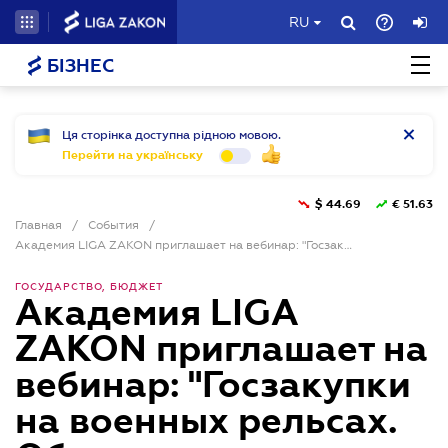
RU
БІЗНЕС
Ця сторінка доступна рідною мовою.
Перейти на українську
$
44.69
€
51.63
Главная
/
События
/
Академия LIGA ZAKON приглашает на вебинар: "Госзакупки на военных рельсах. Обзор последних изменений"
ГОСУДАРСТВО, БЮДЖЕТ
Академия LIGA
ZAKON приглашает на
вебинар: "Госзакупки
на военных рельсах.