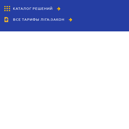
КАТАЛОГ РЕШЕНИЙ
ВСЕ ТАРИФЫ ЛІГА:ЗАКОН
Сотрудничество
Агенты
Дилеры
Политика
конфиденциальности
Условия использования
сайта
Реклама
Блог
Новости компании
Руководства
Каталоги компаний