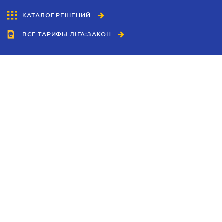
КАТАЛОГ РЕШЕНИЙ
ВСЕ ТАРИФЫ ЛІГА:ЗАКОН
Сотрудничество
Агенты
Дилеры
Политика
конфиденциальности
Условия использования
сайта
Реклама
Блог
Новости компании
Руководства
Каталоги компаний