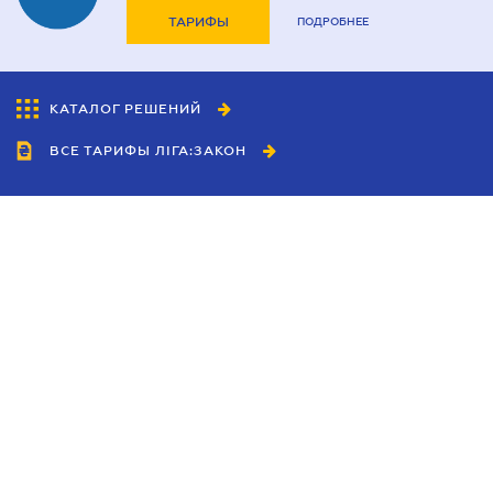
ТАРИФЫ
ПОДРОБНЕЕ
КАТАЛОГ РЕШЕНИЙ
ВСЕ ТАРИФЫ ЛІГА:ЗАКОН
Сотрудничество
Агенты
Дилеры
Политика
конфиденциальности
Условия использования
сайта
Реклама
Блог