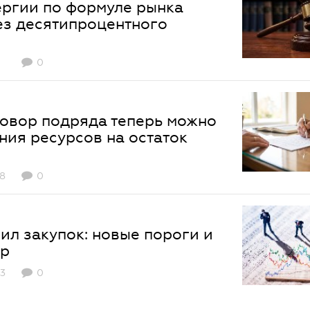
ергии по формуле рынка
ез десятипроцентного
0
говор подряда теперь можно
ния ресурсов на остаток
8
0
ил закупок: новые пороги и
ер
3
0