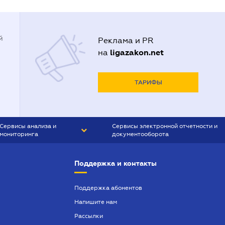
й
Реклама и PR
ligazakon.net
на
ТАРИФЫ
Сервисы анализа и
Сервисы электронной отчетности и
мониторинга
документооборота
CONTR AGENT
Liga:REPORT
Поддержка и контакты
SMS-МАЯК
VERDICTUM
Поддержка абонентов
Напишите нам
SEMANTRUM
Рассылки
SMS-МАЯК ИПОТЕКА