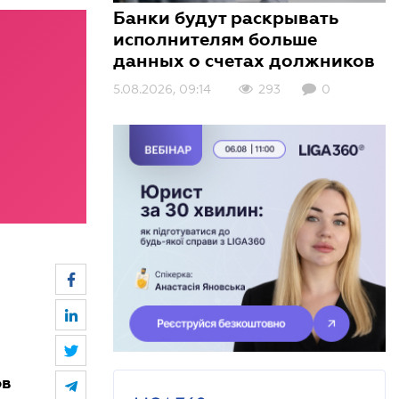
Банки будут раскрывать
исполнителям больше
данных о счетах должников
5.08.2026, 09:14
3.08.2026, 10:01
3.08.2026, 09:00
293
350
138
0
0
0
ов