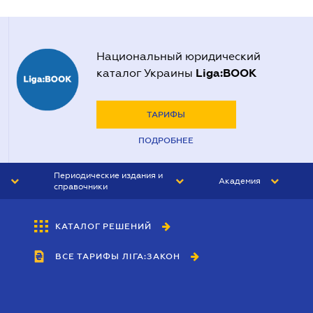
Национальный юридический
Liga:BOOK
каталог Украины
ТАРИФЫ
ПОДРОБНЕЕ
Периодические издания и
Академия
справочники
ЮРИСТ&ЗАКОН
АКАДЕМИЯ ЛІГА:ЗАКОН
КАТАЛОГ РЕШЕНИЙ
БУХГАЛТЕР&ЗАКОН
ВСЕ ТАРИФЫ ЛІГА:ЗАКОН
ВЕСТНИК МСФО
ИНТЕРБУХ
ЛИЧНЫЙ ЭКСПЕРТ