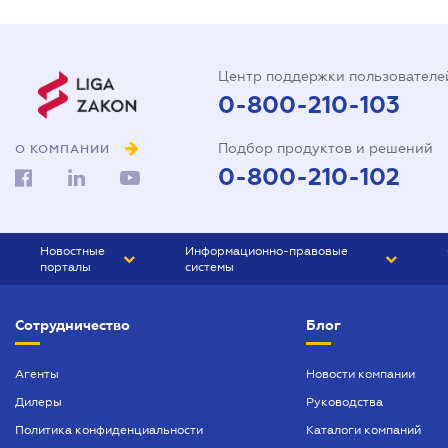
Центр поддержки пользователе
0-800-210-103
Подбор продуктов и решений
О КОМПАНИИ
0-800-210-102
Новостные
Информационно-правовые
порталы
системы
ЮРЛИГА
Право Украины
Сотрудничество
Блог
БИЗНЕС
ГРАНД
БУХГАЛТЕР.ua
ПРАЙМ
Агенты
Новости компании
Дилеры
Руководства
БУХГАЛТЕР ПРОФ
Политика конфиденциальности
Каталоги компаний
ЮРИСТ ПРОФ