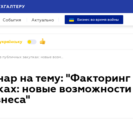
УХГАЛТЕРУ
События
Актуально
Бизнес во время войны
українську
Бесплатный вебинар на тему: "Факторинг в публичных закупках: новые возможности для государства и бизнеса"
ар на тему: "Факторинг 
ках: новые возможности
знеса"