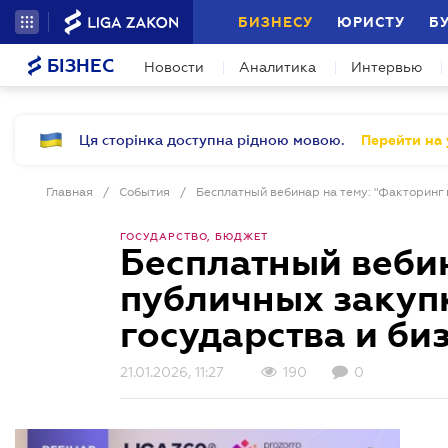
БИЗНЕСУ
ЮРИСТУ
Б
БІЗНЕС
Новости
Аналитика
Интервью
Ця сторінка доступна рідною мовою.
Перейти на 
Главная
/
События
/
ГОСУДАРСТВО, БЮДЖЕТ
Бесплатный вебин
публичных закуп
государства и би
21.01.2026, 11:27
190
0