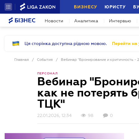
БИЗНЕСУ
ЮРИСТУ
Б
БІЗНЕС
Новости
Аналитика
Интервью
Ця сторінка доступна рідною мовою.
Перейти на 
Главная
/
События
/
ПЕРСОНАЛ
Вебинар "Брониро
как не потерять 
ТЦК"
22.01.2026, 12:34
98
0