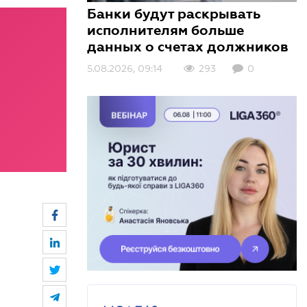
Банки будут раскрывать
исполнителям больше
данных о счетах должников
5.08.2026, 09:14
3.08.2026, 10:01
3.08.2026, 09:00
293
348
138
0
0
0