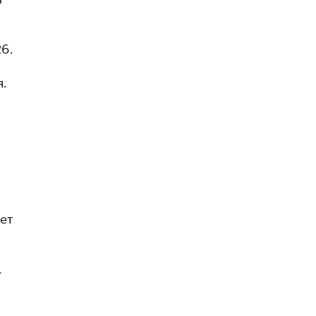
6.
.
ет
.