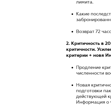
лимита.
Какие последст
забронированн
Возврат 72 час
2. Критичность в 2
критичности. Усиле
критерии + новя И
Продление крит
численности в
Новая критично
подготовки пак
действующей к
Информация о 