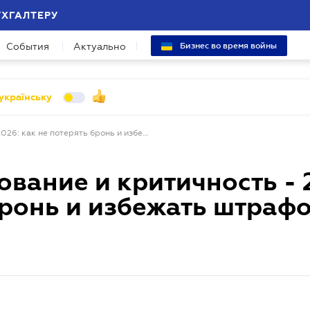
УХГАЛТЕРУ
События
Актуально
Бизнес во время войны
українську
Вебинар "Бронирование и критичность - 2026: как не потерять бронь и избежать штрафов ТЦК"
вание и критичность - 
бронь и избежать штраф