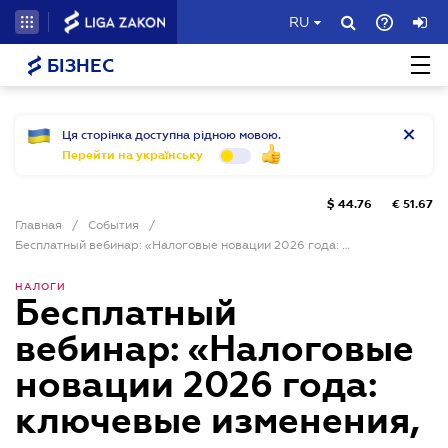
RU
БІЗНЕС
Ця сторінка доступна рідною мовою.
Перейти на українську
$
44.76
€
51.67
Главная
/
События
/
Бесплатный вебинар: «Налоговые новации 2026 года: ключевые изменения, практика применения, взаимодействие с контролирующими органами»
НАЛОГИ
Бесплатный
вебинар: «Налоговые
новации 2026 года:
ключевые изменения,